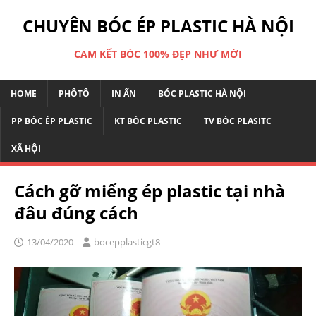
CHUYÊN BÓC ÉP PLASTIC HÀ NỘI
CAM KẾT BÓC 100% ĐẸP NHƯ MỚI
HOME
PHÔTÔ
IN ẤN
BÓC PLASTIC HÀ NỘI
PP BÓC ÉP PLASTIC
KT BÓC PLASTIC
TV BÓC PLASITC
XÃ HỘI
Cách gỡ miếng ép plastic tại nhà
đâu đúng cách
13/04/2020
bocepplasticgt8