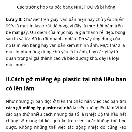
Các trường hợp tự bóc bằng NHIỆT ĐỘ và bị hỏng
Lưu ý 3
: Chữ viết trên giấy, văn bản hiện này chủ yếu chiếm
99% là mực in laser rất dễ bong vì đây là mực bột bám trên
bề mặt gấy. Ưu điểm của mực này là giá thành rẻ, đẹp, bóng
sau in và tốc độ in rất nhanh, nhiều. Do vậy ứng dụng của
nó là in văn bảng hay văn bản kèm ít hình ảnh. Mực thứ 2 là
mực in phun ứng dụng chủ yếu là in ảnh, hay các giấy tờ
quan trọng vì giá thành cao và bảo dưỡng khó, đây là loại
mực nước.
II.C
ách gỡ miếng ép plastic tại nhà liệu bạn
có lên làm
Như những gì bạn đọc ở trên thì chắc hẳn việc các bạn tìm
cách gỡ miếng ép plasitc tại nhà
là việc không lên làm.Vì khi
các bạn thử nhiều cách nhưng đa số là Nhiệt Độ thì hầu hết
chúng sẽ mang lại kết qua ko trọn vẹn hoặc không thể bóc
được. Không những thế việc tác động nhiệt độ cũng kéo