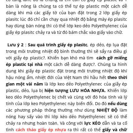
bàn là nóng là chúng ta có thể tự ép plastic một cách dễ
dàng khi mà các giấy tờ của bạn đặt trong 2 lớp giấy ép
plasitc lúc đó chỉ cần chạy qua nhiệt độ bằng máy ép plasitc
hay dùng bàn nóng thì có thể lớp keo dẻo Polyethylenec của
giấy ép plasitc chảy ra và từ đó bám chắc vào giấy vào chữ.
Lưu ý 2
:
Sau quá trình giấy ép plasitc
, ép dẻo, ép lụa đặt
trong môi trường nhiệt độ bình thường thì sẽ sẩy ra điều gì
với giấy ép plastic?. Khiến bạn khó mà tìm
cách gỡ miếng
ép plastic tại nhà
một cách dễ dàng được?. Chúng ta hình
dung khi giấy ép plastic đặt trong môi trường nhiệt độ khí
hậu nóng ẩm, nhiệt đới của Việt Nam thì hầu hết
theo thời
gian một vài năm
là lớp keo dẻo Polyethylenec của giấy ép
plastic, dẻo, lụa bị
hiện tượng LƯU HÓA NHỰA.
Khiến lớp
keo dẻo Polyethylenec bị chết và cùng với đó hóa tính và lý
tính của lớp keo Polyethylenec này biến đổi. Do đó
nếu dùng
các phương pháp thông thường như dùng
NHIỆT ĐỘ
làm
nóng hay sấy vào thì lớp kéo dẻo Polyethylenec sẽ có thể
chảy ra nhưng hoàn toàn. Và công với
lực KÉO
dẫn và ta cố
tình
cách tháo giấy ép nhựa
ra thì rất có thể
giấy và chữ