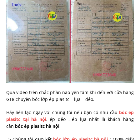
Qua video trên chắc phần nào yên tâm khi đến với cửa hàng
GT8 chuyên bóc lớp ép plasitc – lụa – dẻo.
Hãy liên lạc ngay với chúng tôi nếu bạn có nhu cầu
bóc ép
plasitc tại hà nội
, ép dẻo , ép lụa nhất là khách hàng
cần
bóc ép plasitc hà nội
–> Chúng tôi cam kết
bóc lớp ép plasitc hà nội
: 100% giấy