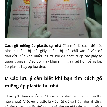
Cách gỡ miếng ép plastic tại nhà
đâu mới là cách để bóc
plastic không bị mất giấy, không bị mất chữ vẫn là vấn đề
đau đầu của khá nhiều người khi đã chót lỡ ép các giấy tờ
quan trọng như sổ đỏ, giấy khai sinh, giấy kết hôn bằng lớp
ép plastic hay ép lụa dẻo.
I/ Các lưu ý cần biết khi bạn tìm cách gỡ
miếng ép plastic tại nhà:
Lưu ý 1
: bạn đã lắm được cách ép plastic-dẻo -lụa như thế
nào chưa? .Việc ép plastic là việc rất dễ và hầu như ai cũng
có từng làm, đó là chúng ta chỉ cần có giấy ép plastic và 1