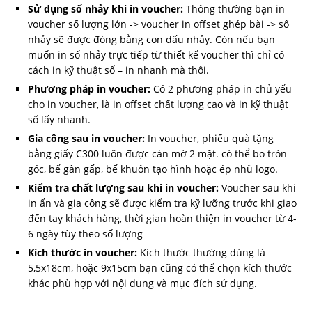
Sử dụng số nhảy khi in voucher:
Thông thường bạn in
voucher số lượng lớn -> voucher in offset ghép bài -> số
nhảy sẽ được đóng bằng con dấu nhảy. Còn nếu bạn
muốn in số nhảy trực tiếp từ thiết kế voucher thì chỉ có
cách in kỹ thuật số – in nhanh mà thôi.
Phương pháp in voucher:
Có 2 phương pháp in chủ yếu
cho in voucher, là in offset chất lượng cao và in kỹ thuật
số lấy nhanh.
Gia công sau in voucher:
In voucher, phiếu quà tặng
bằng giấy C300 luôn được cán mờ 2 mặt. có thể bo tròn
góc, bế gân gấp, bế khuôn tạo hình hoặc ép nhũ logo.
Kiểm tra chất lượng sau khi in voucher:
Voucher sau khi
in ấn và gia công sẽ được kiểm tra kỹ lưỡng trước khi giao
đến tay khách hàng, thời gian hoàn thiện in voucher từ 4-
6 ngày tùy theo số lượng
Kích thước in voucher:
Kích thước thường dùng là
5,5x18cm, hoặc 9x15cm bạn cũng có thể chọn kích thước
khác phù hợp với nội dung và mục đích sử dụng.