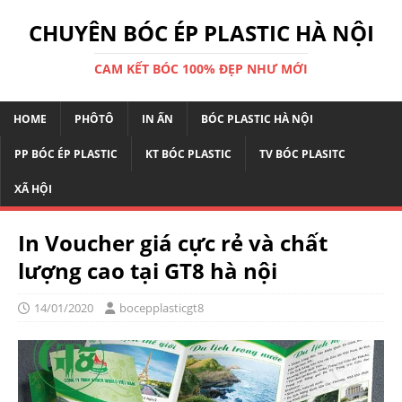
CHUYÊN BÓC ÉP PLASTIC HÀ NỘI
CAM KẾT BÓC 100% ĐẸP NHƯ MỚI
HOME
PHÔTÔ
IN ẤN
BÓC PLASTIC HÀ NỘI
PP BÓC ÉP PLASTIC
KT BÓC PLASTIC
TV BÓC PLASITC
XÃ HỘI
In Voucher giá cực rẻ và chất
lượng cao tại GT8 hà nội
14/01/2020
bocepplasticgt8